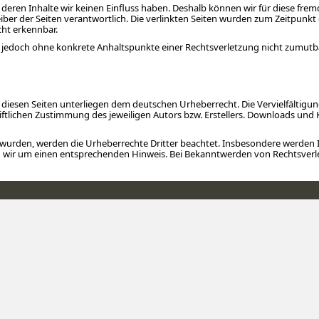
f deren Inhalte wir keinen Einfluss haben. Deshalb können wir für diese fr
treiber der Seiten verantwortlich. Die verlinkten Seiten wurden zum Zeitpun
cht erkennbar.
 ist jedoch ohne konkrete Anhaltspunkte einer Rechtsverletzung nicht zumu
uf diesen Seiten unterliegen dem deutschen Urheberrecht. Die Vervielfältigu
tlichen Zustimmung des jeweiligen Autors bzw. Erstellers. Downloads und Kop
lt wurden, werden die Urheberrechte Dritter beachtet. Insbesondere werden I
n wir um einen entsprechenden Hinweis. Bei Bekanntwerden von Rechtsverl